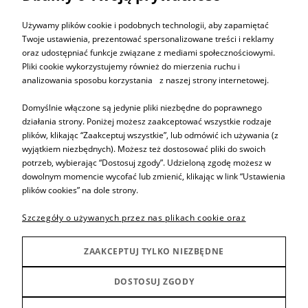
ZAPISZ SIĘ
Używamy plików cookie i podobnych technologii, aby zapamiętać
Twoje ustawienia, prezentować spersonalizowane treści i reklamy
oraz udostępniać funkcje związane z mediami społecznościowymi.
Pliki cookie wykorzystujemy również do mierzenia ruchu i
analizowania sposobu korzystania z naszej strony internetowej.
Informacje
Domyślnie włączone są jedynie pliki niezbędne do poprawnego
działania strony. Poniżej możesz zaakceptować wszystkie rodzaje
plików, klikając “Zaakceptuj wszystkie”, lub odmówić ich używania (z
Pomoc
wyjątkiem niezbędnych). Możesz też dostosować pliki do swoich
potrzeb, wybierając “Dostosuj zgody”. Udzieloną zgodę możesz w
dowolnym momencie wycofać lub zmienić, klikając w link “Ustawienia
Sprzedaż produktów
plików cookies” na dole strony.
Szczegóły o używanych przez nas plikach cookie oraz
Inne
zasadach przetwarzania danych osobowych znajdziesz w
Polityce prywatności.
ZAAKCEPTUJ TYLKO NIEZBĘDNE
Producenci
DOSTOSUJ ZGODY