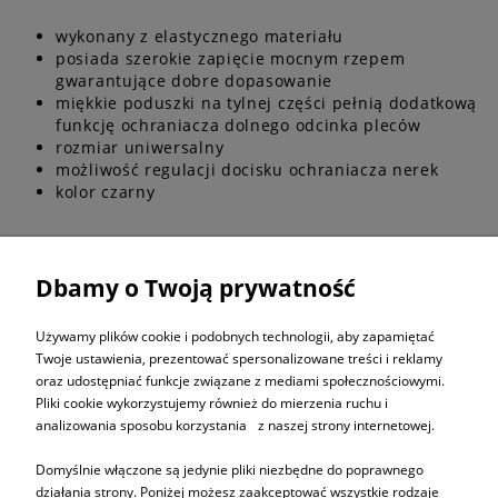
wykonany z elastycznego materiału
posiada szerokie zapięcie mocnym rzepem
gwarantujące dobre dopasowanie
miękkie poduszki na tylnej części pełnią dodatkową
funkcję ochraniacza dolnego odcinka pleców
rozmiar uniwersalny
możliwość regulacji docisku ochraniacza nerek
kolor czarny
Dbamy o Twoją prywatność
ZAPISZ SIĘ DO
NEWSLETTERA
Używamy plików cookie i podobnych technologii, aby zapamiętać
Twoje ustawienia, prezentować spersonalizowane treści i reklamy
oraz udostępniać funkcje związane z mediami społecznościowymi.
ZAPISZ SIĘ
Pliki cookie wykorzystujemy również do mierzenia ruchu i
analizowania sposobu korzystania z naszej strony internetowej.
Domyślnie włączone są jedynie pliki niezbędne do poprawnego
działania strony. Poniżej możesz zaakceptować wszystkie rodzaje