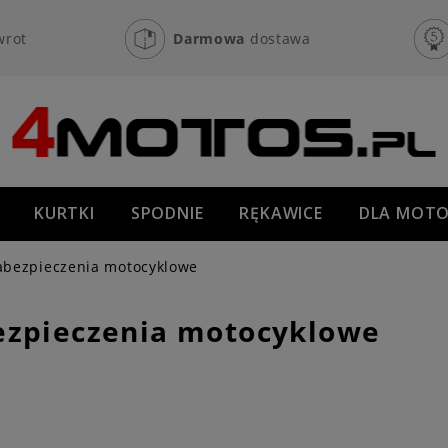
wrot
Darmowa
dostawa
KURTKI
SPODNIE
RĘKAWICE
DLA MOTO
OFF-ROAD
NOWOŚCI
PROMOCJE
abezpieczenia motocyklowe
ezpieczenia motocyklowe