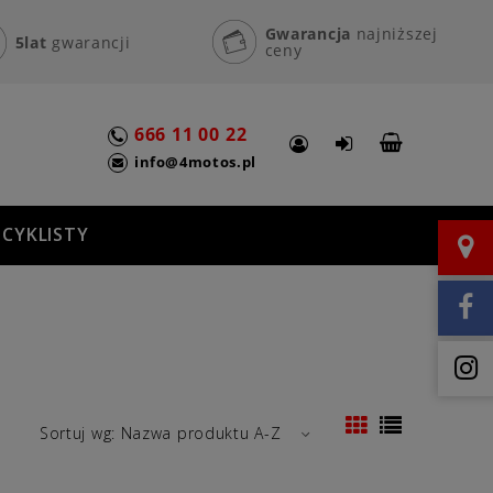
Gwarancja
najniższej
5lat
gwarancji
ceny
666 11 00 22
info@4motos.pl
CYKLISTY
Sortuj wg:
Nazwa produktu A-Z