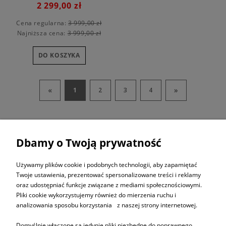
2 299,00 zł
Cena regularna:
3 999,00 zł
Najniższa cena:
3 999,00 zł
DO KOSZYKA
«
»
1
2
3
4
Dbamy o Twoją prywatność
ZAPISZ SIĘ DO
NEWSLETTERA
Używamy plików cookie i podobnych technologii, aby zapamiętać
Twoje ustawienia, prezentować spersonalizowane treści i reklamy
oraz udostępniać funkcje związane z mediami społecznościowymi.
ZAPISZ SIĘ
Pliki cookie wykorzystujemy również do mierzenia ruchu i
analizowania sposobu korzystania z naszej strony internetowej.
Domyślnie włączone są jedynie pliki niezbędne do poprawnego