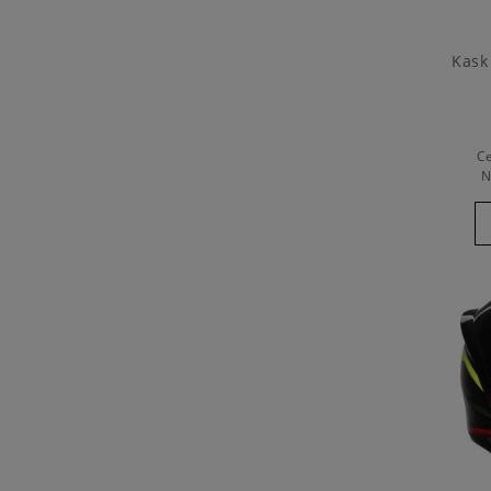
Kask
C
N