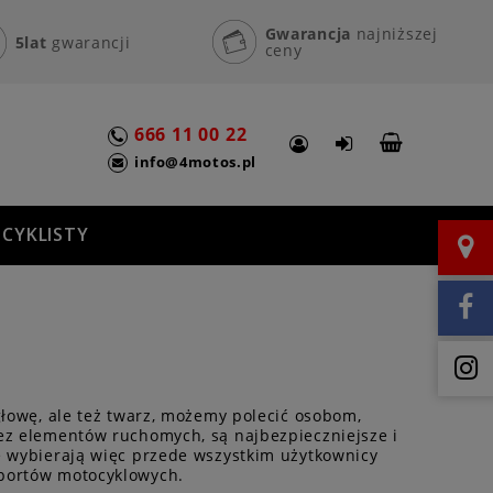
Gwarancja
najniższej
5lat
gwarancji
ceny
666 11 00 22
info@4motos.pl
CYKLISTY
głowę, ale też twarz, możemy polecić osobom,
bez elementów ruchomych, są najbezpieczniejsze i
 wybierają więc przede wszystkim użytkownicy
sportów motocyklowych.