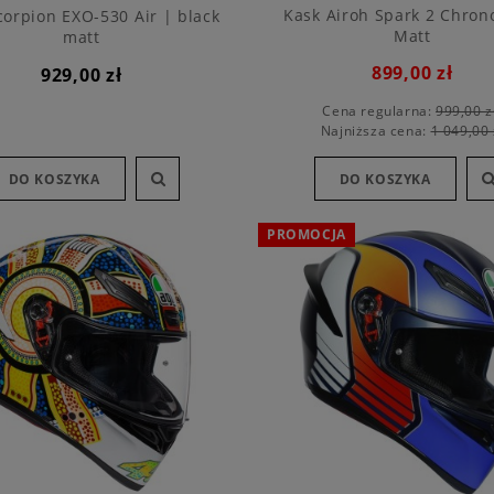
Kask Airoh Spark 2 Chron
corpion EXO-530 Air | black
Matt
matt
899,00 zł
929,00 zł
Cena regularna:
999,00 z
Najniższa cena:
1 049,00 
DO KOSZYKA
DO KOSZYKA
PROMOCJA