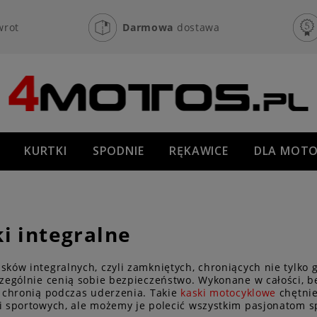
wrot
Darmowa
dostawa
KURTKI
SPODNIE
RĘKAWICE
DLA MOTO
OFF-ROAD
NOWOŚCI
PROMOCJE
i integralne
sków integralnych, czyli zamkniętych, chroniących nie tylko 
czególnie cenią sobie bezpieczeństwo. Wykonane w całości, 
j chronią podczas uderzenia. Takie
kaski motocyklowe
chętnie
i sportowych, ale możemy je polecić wszystkim pasjonatom 