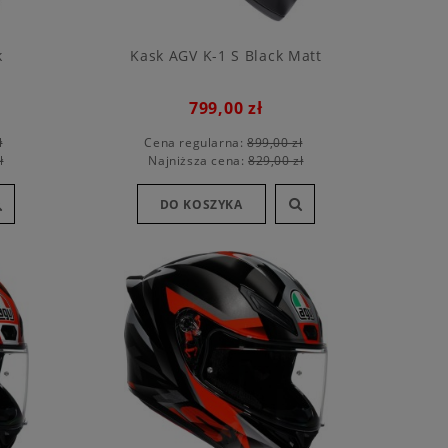
k
Kask AGV K-1 S Black Matt
799,00 zł
ł
Cena regularna:
899,00 zł
ł
Najniższa cena:
829,00 zł
DO KOSZYKA