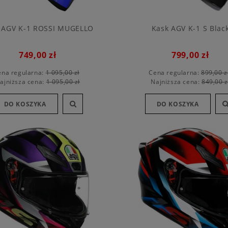
 AGV K-1 ROSSI MUGELLO
Kask AGV K-1 S Blac
749,00 zł
799,00 zł
ena regularna:
1 095,00 zł
Cena regularna:
899,00 z
ajniższa cena:
1 095,00 zł
Najniższa cena:
849,00 z
DO KOSZYKA
DO KOSZYKA