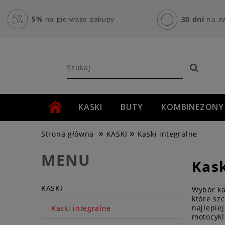
5%
30 dni
na z
na pierwsze zakupy
KASKI
BUTY
KOMBINEZONY
»
»
AKCESORIA MOTOCYKLOWE
ROWER
Strona główna
KASKI
Kaski integralne
MENU
Kask
KASKI
Wybór ka
które sz
najlepie
Kaski integralne
motocykl