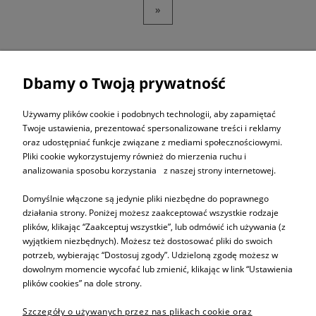
»
Dbamy o Twoją prywatność
ZAPISZ SIĘ DO
NEWSLETTERA
Używamy plików cookie i podobnych technologii, aby zapamiętać
Twoje ustawienia, prezentować spersonalizowane treści i reklamy
oraz udostępniać funkcje związane z mediami społecznościowymi.
ZAPISZ SIĘ
Pliki cookie wykorzystujemy również do mierzenia ruchu i
analizowania sposobu korzystania z naszej strony internetowej.
Domyślnie włączone są jedynie pliki niezbędne do poprawnego
działania strony. Poniżej możesz zaakceptować wszystkie rodzaje
plików, klikając “Zaakceptuj wszystkie”, lub odmówić ich używania (z
Informacje
wyjątkiem niezbędnych). Możesz też dostosować pliki do swoich
potrzeb, wybierając “Dostosuj zgody”. Udzieloną zgodę możesz w
dowolnym momencie wycofać lub zmienić, klikając w link “Ustawienia
Pomoc
plików cookies” na dole strony.
Szczegóły o używanych przez nas plikach cookie oraz