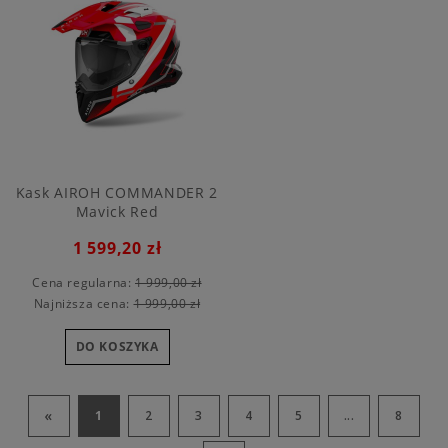
Kask AIROH COMMANDER 2
Mavick Red
1 599,20 zł
Cena regularna:
1 999,00 zł
Najniższa cena:
1 999,00 zł
DO KOSZYKA
«
1
2
3
4
5
...
8