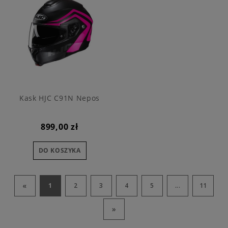
Kask HJC C91N Nepos
899,00 zł
DO KOSZYKA
«
1
2
3
4
5
...
11
»