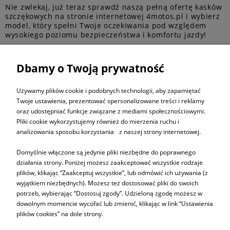
Nie zwlekaj, już teraz sprawdź naszą pełną ofertę kasków
szczękowych na stronie internetowej 4motos.pl i wybierz
model, który spełni Twoje oczekiwania pod względem
wysokiego poziomu bezpieczeństwa i komfortu jazdy!
Dbamy o Twoją prywatność
ZAPISZ SIĘ DO
NEWSLETTERA
Używamy plików cookie i podobnych technologii, aby zapamiętać
Twoje ustawienia, prezentować spersonalizowane treści i reklamy
oraz udostępniać funkcje związane z mediami społecznościowymi.
ZAPISZ SIĘ
Pliki cookie wykorzystujemy również do mierzenia ruchu i
analizowania sposobu korzystania z naszej strony internetowej.
Domyślnie włączone są jedynie pliki niezbędne do poprawnego
działania strony. Poniżej możesz zaakceptować wszystkie rodzaje
plików, klikając “Zaakceptuj wszystkie”, lub odmówić ich używania (z
Informacje
wyjątkiem niezbędnych). Możesz też dostosować pliki do swoich
potrzeb, wybierając “Dostosuj zgody”. Udzieloną zgodę możesz w
dowolnym momencie wycofać lub zmienić, klikając w link “Ustawienia
Pomoc
plików cookies” na dole strony.