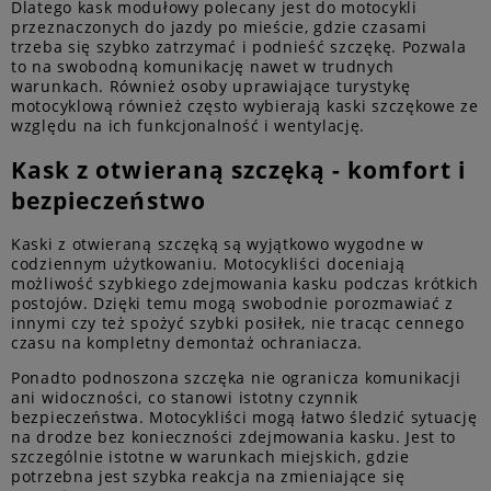
Dlatego kask modułowy polecany jest do motocykli
przeznaczonych do jazdy po mieście, gdzie czasami
trzeba się szybko zatrzymać i podnieść szczękę. Pozwala
to na swobodną komunikację nawet w trudnych
warunkach. Również osoby uprawiające turystykę
motocyklową również często wybierają kaski szczękowe ze
względu na ich funkcjonalność i wentylację.
Kask z otwieraną szczęką - komfort i
bezpieczeństwo
Kaski z otwieraną szczęką są wyjątkowo wygodne w
codziennym użytkowaniu. Motocykliści doceniają
możliwość szybkiego zdejmowania kasku podczas krótkich
postojów. Dzięki temu mogą swobodnie porozmawiać z
innymi czy też spożyć szybki posiłek, nie tracąc cennego
czasu na kompletny demontaż ochraniacza.
Ponadto podnoszona szczęka nie ogranicza komunikacji
ani widoczności, co stanowi istotny czynnik
bezpieczeństwa. Motocykliści mogą łatwo śledzić sytuację
na drodze bez konieczności zdejmowania kasku. Jest to
szczególnie istotne w warunkach miejskich, gdzie
potrzebna jest szybka reakcja na zmieniające się