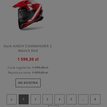
Kask AIROH COMMANDER 2
Mavick Red
1 599,20 zł
Cena regularna:
1 999,00 zł
Najniższa cena:
1 999,00 zł
DO KOSZYKA
«
1
2
3
4
5
...
8