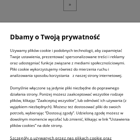
»
Dbamy o Twoją prywatność
ZAPISZ SIĘ DO
NEWSLETTERA
Używamy plików cookie i podobnych technologii, aby zapamiętać
Twoje ustawienia, prezentować spersonalizowane treści i reklamy
oraz udostępniać funkcje związane z mediami społecznościowymi.
ZAPISZ SIĘ
Pliki cookie wykorzystujemy również do mierzenia ruchu i
analizowania sposobu korzystania z naszej strony internetowej.
Domyślnie włączone są jedynie pliki niezbędne do poprawnego
działania strony. Poniżej możesz zaakceptować wszystkie rodzaje
plików, klikając “Zaakceptuj wszystkie”, lub odmówić ich używania (z
Informacje
wyjątkiem niezbędnych). Możesz też dostosować pliki do swoich
potrzeb, wybierając “Dostosuj zgody”. Udzieloną zgodę możesz w
dowolnym momencie wycofać lub zmienić, klikając w link “Ustawienia
Pomoc
plików cookies” na dole strony.
Szczegóły o używanych przez nas plikach cookie oraz