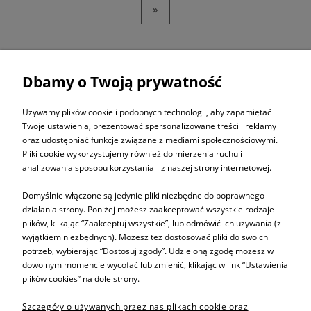
»
Dbamy o Twoją prywatność
ZAPISZ SIĘ DO
NEWSLETTERA
Używamy plików cookie i podobnych technologii, aby zapamiętać
Twoje ustawienia, prezentować spersonalizowane treści i reklamy
oraz udostępniać funkcje związane z mediami społecznościowymi.
ZAPISZ SIĘ
Pliki cookie wykorzystujemy również do mierzenia ruchu i
analizowania sposobu korzystania z naszej strony internetowej.
Domyślnie włączone są jedynie pliki niezbędne do poprawnego
działania strony. Poniżej możesz zaakceptować wszystkie rodzaje
plików, klikając “Zaakceptuj wszystkie”, lub odmówić ich używania (z
Informacje
wyjątkiem niezbędnych). Możesz też dostosować pliki do swoich
potrzeb, wybierając “Dostosuj zgody”. Udzieloną zgodę możesz w
dowolnym momencie wycofać lub zmienić, klikając w link “Ustawienia
Pomoc
plików cookies” na dole strony.
Szczegóły o używanych przez nas plikach cookie oraz