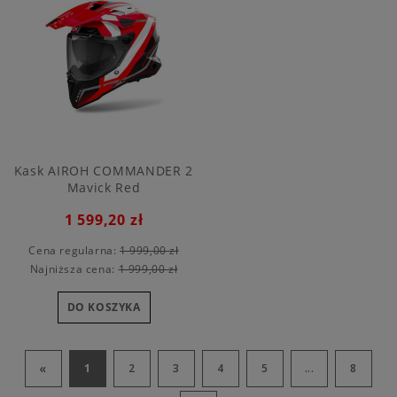
Kask AIROH COMMANDER 2
Mavick Red
1 599,20 zł
Cena regularna:
1 999,00 zł
Najniższa cena:
1 999,00 zł
DO KOSZYKA
«
1
2
3
4
5
...
8