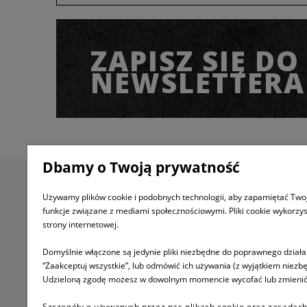
ZAPISZ SIĘ DO
NEWSLETTERA
Dbamy o Twoją prywatność
Informacje
Pomoc
Używamy plików cookie i podobnych technologii, aby zapamiętać Twoj
funkcje związane z mediami społecznościowymi. Pliki cookie wykorzy
Informacje o firmie
Jak kupować
strony internetowej.
Regulamin
FAQ
Domyślnie włączone są jedynie pliki niezbędne do poprawnego działan
“Zaakceptuj wszystkie”, lub odmówić ich używania (z wyjątkiem niezbę
Twoje zamówienia
Polityka prywatno
Udzieloną zgodę możesz w dowolnym momencie wycofać lub zmienić, kl
Ustawienia konta
Bezpieczeństwo
Szczegóły o używanych przez nas plikach cookie oraz zasadach