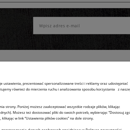
Sprzedaż produktów
Inne
e ustawienia, prezentować spersonalizowane treści i reklamy oraz udostępniać
stujemy również do mierzenia ruchu i analizowania sposobu korzystania z nasze
Dostępność produktów
5 lat gwarancj
Wysyłka
Program ASSI
ia strony. Poniżej możesz zaakceptować wszystkie rodzaje plików, klikając
dnych). Możesz też dostosować pliki do swoich potrzeb, wybierając “Dostosuj zgo
ści
KUPUJ TANIEJ !
ikając w link “Ustawienia plików cookies” na dole strony.
Płatności
 przetwarzania danych osobowych znajdziesz w Polityce prywatności.