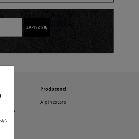
ZAPISZ SIĘ
Producenci
j
i!
Alpinestars
STANCE
dy”.