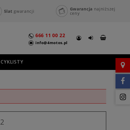
Gwarancja
najniższej
5lat
gwarancji
ceny
666 11 00 22
info@4motos.pl
CYKLISTY
22