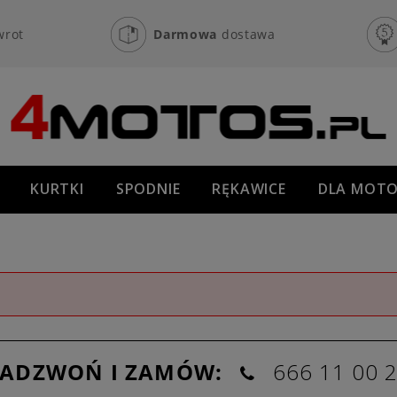
wrot
Darmowa
dostawa
KURTKI
SPODNIE
RĘKAWICE
DLA MOTO
OFF-ROAD
NOWOŚCI
PROMOCJE
ZADZWOŃ I ZAMÓW:
666 11 00 